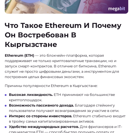
Что Такое Ethereum И Почему
Он Востребован В
Кыргызстане
Ethereum (ETH)
— это блокчейн-платформа, которая
поддерживает не только криптовалютные транзакции, но и
запуск смарт-контрактов. В отличие от биткоина, Ethereum
служит не просто цифровыми деньгами, а инструментом для
построения целых финансовых экосистем.
Причины популярности Ethereum в Кыргызстане:
Высокая ликвидность.
ETH принимают на большинстве
криптоплощадок.
Возможность пассивного дохода.
Благодаря стейкингу
пользователи получают вознаграждения за участие в сети.
Интерес со стороны инвесторов.
Ethereum стабильно входит
в тройку самых капитализированных активов.
Удобство международных расчетов.
Для фрилансеров и IT-
специалистов ETH — способ быстро получать оплату от