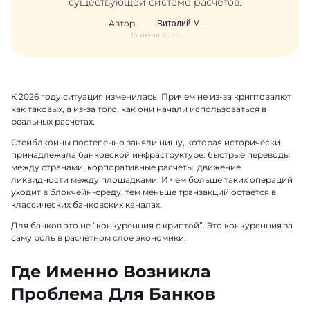
существующей системе расчетов.
Автор
Виталий М.
15 июня 2026
К 2026 году ситуация изменилась. Причем не из-за криптовалют
как таковых, а из-за того, как они начали использоваться в
реальных расчетах.
Стейблкоины постепенно заняли нишу, которая исторически
принадлежала банковской инфраструктуре: быстрые переводы
между странами, корпоративные расчеты, движение
ликвидности между площадками. И чем больше таких операций
уходит в блокчейн-среду, тем меньше транзакций остается в
классических банковских каналах.
Для банков это не “конкуренция с криптой”. Это конкуренция за
саму роль в расчетном слое экономики.
Где Именно Возникла
Проблема Для Банков