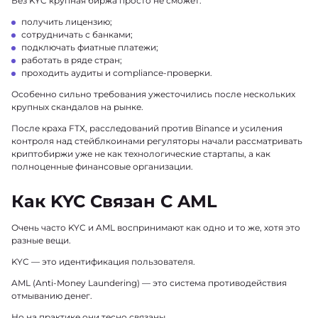
Без KYC крупная биржа просто не сможет:
получить лицензию;
сотрудничать с банками;
подключать фиатные платежи;
работать в ряде стран;
проходить аудиты и compliance-проверки.
Особенно сильно требования ужесточились после нескольких
крупных скандалов на рынке.
После краха FTX, расследований против Binance и усиления
контроля над стейблкоинами регуляторы начали рассматривать
криптобиржи уже не как технологические стартапы, а как
полноценные финансовые организации.
Как KYC Связан С AML
Очень часто KYC и AML воспринимают как одно и то же, хотя это
разные вещи.
KYC — это идентификация пользователя.
AML (Anti-Money Laundering) — это система противодействия
отмыванию денег.
Но на практике они тесно связаны.