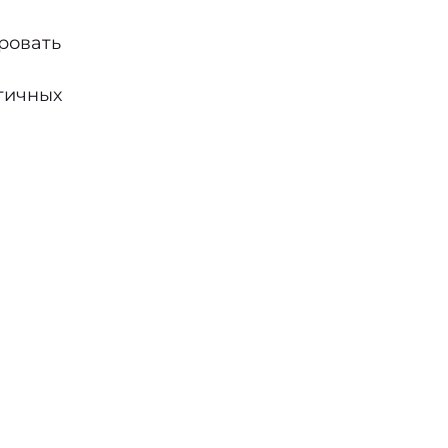
ровать
тичных