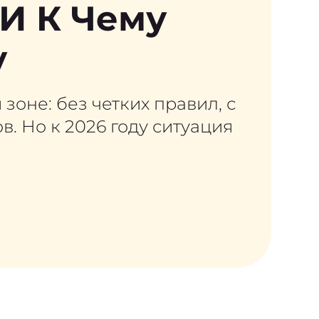
 И К Чему
у
зоне: без четких правил, с
. Но к 2026 году ситуация