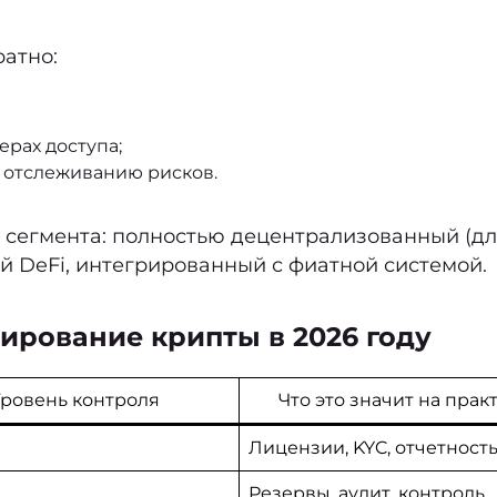
ратно:
рах доступа;
и отслеживанию рисков.
а сегмента: полностью децентрализованный (д
й DeFi, интегрированный с фиатной системой.
лирование крипты в 2026 году
ровень контроля
Что это значит на прак
й
Лицензии, KYC, отчетност
Резервы, аудит, контроль